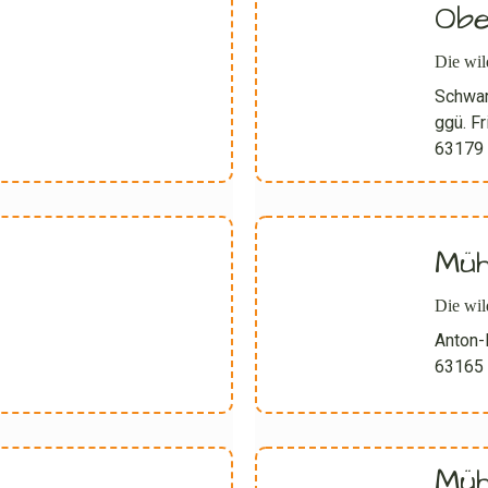
Obe
Die wi
Schwar
ggü. F
63179 
Müh
Die wil
Anton-
63165 
Mühl