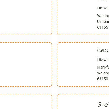
Die wi
Waldsp
Ulmens
63165
Heu
Die wil
Frankfu
Waldsp
63150
Ste