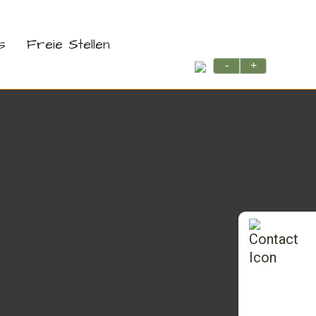
s
Freie Stellen
-
+