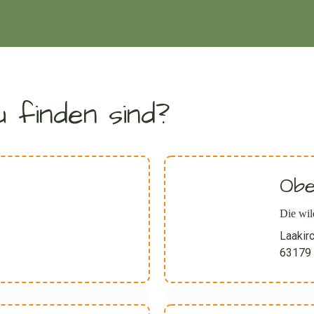
 finden sind?
Obe
Die wil
Laakir
63179 