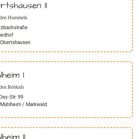
rtshausen II
lden Hummeln
zbachstraße
riedhof
Obertshausen
lheim I
den Rehkids
Dey-Str. 99
Mühlheim / Markwald
heim II