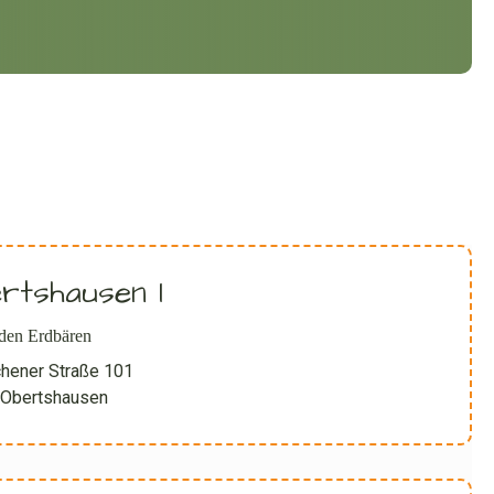
rtshausen I
den Erdbären
chener Straße 101
Obertshausen